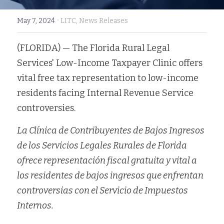
Fort Myers
Family Law/Domestic Violence
·
May 7, 2024
LITC,
News Releases
Immokalee
Service Update: Tax Clinic
(FLORIDA) — The Florida Rural Legal 
Services' Low-Income Taxpayer Clinic offers 
Lakeland
Farmworkers
vital free tax representation to low-income 
Port Charlotte
Housing Law
residents facing Internal Revenue Service 
controversies.
Stuart
Information Center
La Clínica de Contribuyentes de Bajos Ingresos 
Treasure Coast
de los Servicios Legales Rurales de Florida 
West Palm Beach
ofrece representación fiscal gratuita y vital a 
los residentes de bajos ingresos que enfrentan 
controversias con el Servicio de Impuestos 
Internos.